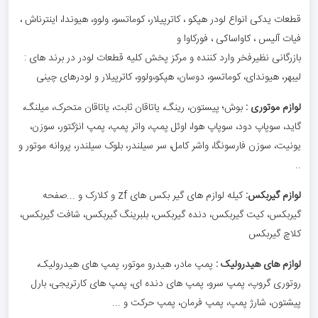
قطعات یدکی انواع لودر هپکو ، کاترپیلار، کوماتسو، ولوو، هیوندا، اینترناش ،
فیات آلیس ، کاواساکی ، فورکاوا و
بازرگانی نظیرفخر وارد کننده و مرکز پخش کلیه قطعات لودر در برند های :
لیبهر، هیوندای، کوماتسو، دوسان، هپکو،ولوو، کاترپیلار و لودرهای چینی
لوازم موتوری :
بوش؛ پیستون، رینگ، یاتاقان ثابت، یاتاقان متحرک، میلنگ،
گاید، سوپاپ دود، سوپاپ هوا، اوئل پمپ، واتر پمپ، پمپ انژکتور، سوزن،
یونیت، سوزن فارسونگا، واشر کامل، سر سیلندر، بلوک سیلندر، پروانه موتور و
..
لوازم گیربکس:
کیله لوازم های گیر بکس های zf و کلارک و ...صفحه
گیربکس، کیت گیربکس، دنده گیربکس، بلبرینگ گیربکس، شافت گیربکس،
کلاچ گیربکس
لوازم های هیدرولیک :
پمپ مادر، هیدرو موتور، پمپ های هیدرولیک،
روتوری گروپ، پمپ سرو، پمپ های دنده ای، پمپ های کارتریجی، بارل
پیشتون، شارژ پمپ، پمپ فرمان، پمپ حرکت و ...