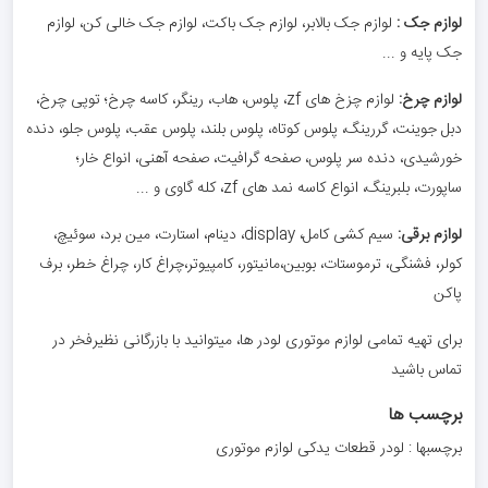
لوازم جک :
لوازم جک بالابر، لوازم جک باکت، لوازم جک خالی کن، لوازم
جک پایه و ...
لوازم چرخ:
لوازم چزخ های zf، پلوس، هاب، رینگر، کاسه چرخ؛ توپی چرخ،
دبل جوینت، گررینگ، پلوس کوتاه، پلوس بلند، پلوس عقب، پلوس جلو، دنده
خورشیدی، دنده سر پلوس، صفحه گرافیت، صفحه آهنی، انواع خار؛
ساپورت، بلبرینگ، انواع کاسه نمد های zf، کله گاوی و ...
لوازم برقی:
سیم کشی کامل، display، دینام، استارت، مین برد، سوئیچ،
کولر، فشنگی، ترموستات، بوبین،مانیتور، کامپیوتر،چراغ کار، چراغ خطر، برف
پاکن
برای تهیه تمامی لوازم موتوری لودر ها، میتوانید با بازرگانی نظیرفخر در
تماس باشید
برچسب ها
برچسبها :
لودر
قطعات یدکی
لوازم موتوری