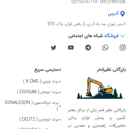
02155147714
-
09121891036
آدرس
آدرس تهران سه راه آذرى ،2 راهی قپان، پلاک 870
فروشگاه
شبکه های اجتماعی
بازرگانی نظیرفخر
دسترسی سریع
برند چینی ( X CMG )
برند دوسان ( DOOSAN )
برند دونالدسون ( DONALDSON
)
بازرگانی نظیر فخر یکی از مراکز معتبر
تأمین و پخش لوازم یدکی
برند دویتس ( DEUTZ )
ماشین‌آلات راهسازی و معدنی در