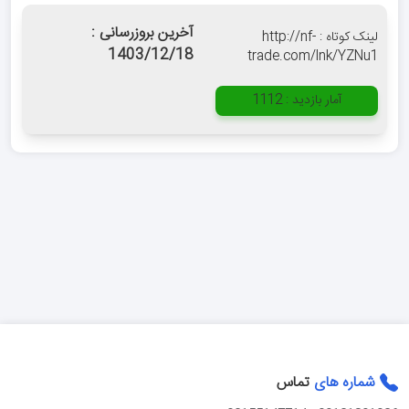
آخرین بروزرسانی :
لینک کوتاه :
http://nf-
1403/12/18
trade.com/lnk/YZNu1
آمار بازدید :
1112
شماره های
تماس