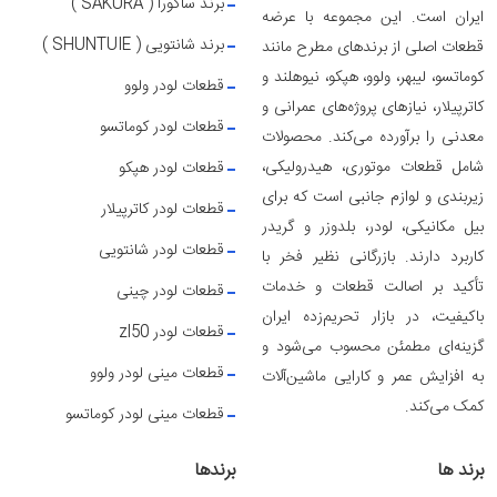
برند ساکورا ( SAKURA )
ایران است. این مجموعه با عرضه
برند شانتویی ( SHUNTUIE )
قطعات اصلی از برندهای مطرح مانند
کوماتسو، لیبهر، ولوو، هپکو، نیوهلند و
قطعات لودر ولوو
کاترپیلار، نیازهای پروژه‌های عمرانی و
قطعات لودر کوماتسو
معدنی را برآورده می‌کند. محصولات
شامل قطعات موتوری، هیدرولیکی،
قطعات لودر هپکو
زیربندی و لوازم جانبی است که برای
قطعات لودر کاترپیلار
بیل مکانیکی، لودر، بلدوزر و گریدر
قطعات لودر شانتویی
کاربرد دارند. بازرگانی نظیر فخر با
تأکید بر اصالت قطعات و خدمات
قطعات لودر چینی
باکیفیت، در بازار تحریم‌زده ایران
قطعات لودر zl50
گزینه‌ای مطمئن محسوب می‌شود و
قطعات مینی لودر ولوو
به افزایش عمر و کارایی ماشین‌آلات
کمک می‌کند.
قطعات مینی لودر کوماتسو
برند ها
برندها