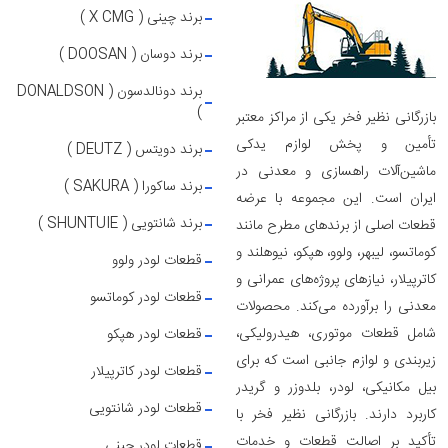
برند چینی ( X CMG )
برند دوسان ( DOOSAN )
برند دونالدسون ( DONALDSON
)
بازرگانی نظیر فخر یکی از مراکز معتبر
تأمین و پخش لوازم یدکی
برند دویتس ( DEUTZ )
ماشین‌آلات راهسازی و معدنی در
برند ساکورا ( SAKURA )
ایران است. این مجموعه با عرضه
برند شانتویی ( SHUNTUIE )
قطعات اصلی از برندهای مطرح مانند
کوماتسو، لیبهر، ولوو، هپکو، نیوهلند و
قطعات لودر ولوو
کاترپیلار، نیازهای پروژه‌های عمرانی و
قطعات لودر کوماتسو
معدنی را برآورده می‌کند. محصولات
شامل قطعات موتوری، هیدرولیکی،
قطعات لودر هپکو
زیربندی و لوازم جانبی است که برای
قطعات لودر کاترپیلار
بیل مکانیکی، لودر، بلدوزر و گریدر
قطعات لودر شانتویی
کاربرد دارند. بازرگانی نظیر فخر با
تأکید بر اصالت قطعات و خدمات
قطعات لودر چینی