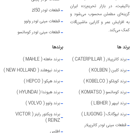
باکیفیت، در بازار تحریم‌زده ایران
قطعات لودر zl50
گزینه‌ای مطمئن محسوب می‌شود و
قطعات مینی لودر ولوو
به افزایش عمر و کارایی ماشین‌آلات
کمک می‌کند.
قطعات مینی لودر کوماتسو
برند ها
برندها
برند کاترپیلار ( CATERPILLAR )
برند ماهله ( MAHLE )
برند کلبن ( KOLBEN )
برند نیوهلند ( NEW HOLLAND )
برند کوبلکو ( KOBELCO )
برند هپکو ( HEPCO )
برند کوماتسو ( KOMATSO )
برند هیوندا ( HYUNDAI )
برند لیبهر ( LIBHER )
برند ولوو ( VOLVO )
برند لیوگانگ ( LIUGONG )
برند ویکتور راینز ( VICTOR
REINZ )
قطعات مینی لودر کاترپیلار
اطلس