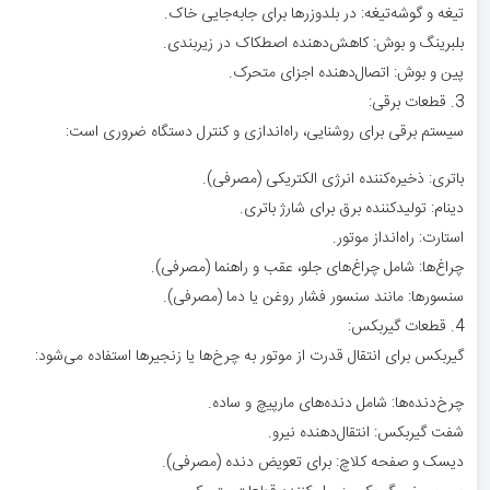
تیغه و گوشه‌تیغه: در بلدوزرها برای جابه‌جایی خاک.
بلبرینگ و بوش: کاهش‌دهنده اصطکاک در زیربندی.
پین و بوش: اتصال‌دهنده اجزای متحرک.
3. قطعات برقی:
سیستم برقی برای روشنایی، راه‌اندازی و کنترل دستگاه ضروری است:
باتری: ذخیره‌کننده انرژی الکتریکی (مصرفی).
دینام: تولیدکننده برق برای شارژ باتری.
استارت: راه‌انداز موتور.
چراغ‌ها: شامل چراغ‌های جلو، عقب و راهنما (مصرفی).
سنسورها: مانند سنسور فشار روغن یا دما (مصرفی).
4. قطعات گیربکس:
گیربکس برای انتقال قدرت از موتور به چرخ‌ها یا زنجیرها استفاده می‌شود:
چرخ‌دنده‌ها: شامل دنده‌های مارپیچ و ساده.
شفت گیربکس: انتقال‌دهنده نیرو.
دیسک و صفحه کلاچ: برای تعویض دنده (مصرفی).