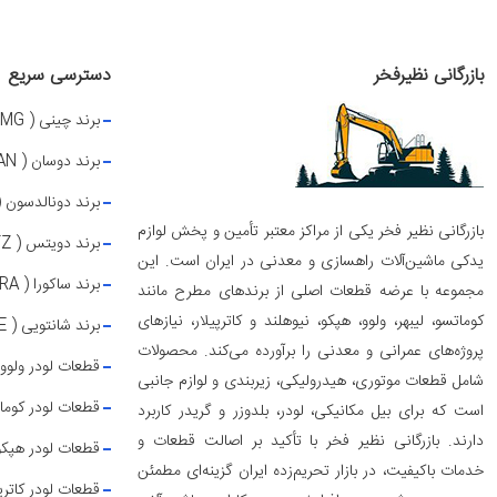
بازرگانی نظیرفخر
دسترسی سریع
برند چینی ( X CMG )
برند دوسان ( DOOSAN )
برند دونالدسون ( DONALDSON
بازرگانی نظیر فخر یکی از مراکز معتبر تأمین و پخش لوازم
برند دویتس ( DEUTZ )
یدکی ماشین‌آلات راهسازی و معدنی در ایران است. این
برند ساکورا ( SAKURA )
مجموعه با عرضه قطعات اصلی از برندهای مطرح مانند
کوماتسو، لیبهر، ولوو، هپکو، نیوهلند و کاترپیلار، نیازهای
برند شانتویی ( SHUNTUIE )
پروژه‌های عمرانی و معدنی را برآورده می‌کند. محصولات
قطعات لودر ولوو
شامل قطعات موتوری، هیدرولیکی، زیربندی و لوازم جانبی
قطعات لودر کوما
است که برای بیل مکانیکی، لودر، بلدوزر و گریدر کاربرد
دارند. بازرگانی نظیر فخر با تأکید بر اصالت قطعات و
قطعات لودر هپکو
خدمات باکیفیت، در بازار تحریم‌زده ایران گزینه‌ای مطمئن
قطعات لودر کاترپی