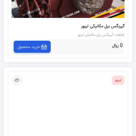
گيربگس بيل مكانيكى لیبهر
قطعات گيربگس بيل مكانيكى لیبهر
0 ریال
خرید محصول
لیبهر