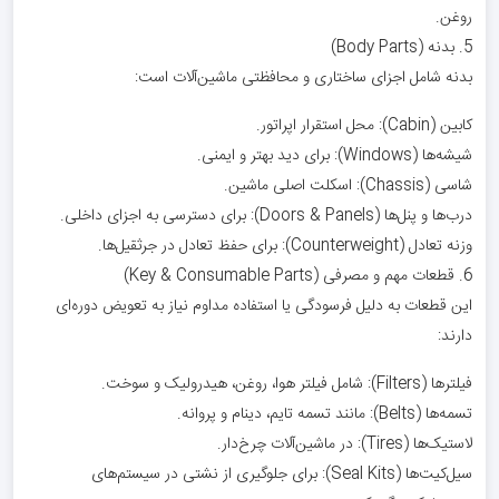
روغن.
5. بدنه (Body Parts)
بدنه شامل اجزای ساختاری و محافظتی ماشین‌آلات است:
کابین (Cabin): محل استقرار اپراتور.
شیشه‌ها (Windows): برای دید بهتر و ایمنی.
شاسی (Chassis): اسکلت اصلی ماشین.
درب‌ها و پنل‌ها (Doors & Panels): برای دسترسی به اجزای داخلی.
وزنه تعادل (Counterweight): برای حفظ تعادل در جرثقیل‌ها.
6. قطعات مهم و مصرفی (Key & Consumable Parts)
این قطعات به دلیل فرسودگی یا استفاده مداوم نیاز به تعویض دوره‌ای
دارند:
فیلترها (Filters): شامل فیلتر هوا، روغن، هیدرولیک و سوخت.
تسمه‌ها (Belts): مانند تسمه تایم، دینام و پروانه.
لاستیک‌ها (Tires): در ماشین‌آلات چرخ‌دار.
سیل‌کیت‌ها (Seal Kits): برای جلوگیری از نشتی در سیستم‌های