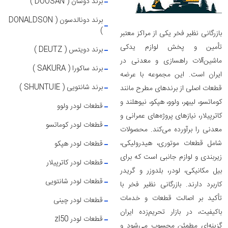
برند دوسان ( DOOSAN )
برند دونالدسون ( DONALDSON
)
بازرگانی نظیر فخر یکی از مراکز معتبر
تأمین و پخش لوازم یدکی
برند دویتس ( DEUTZ )
ماشین‌آلات راهسازی و معدنی در
برند ساکورا ( SAKURA )
ایران است. این مجموعه با عرضه
برند شانتویی ( SHUNTUIE )
قطعات اصلی از برندهای مطرح مانند
کوماتسو، لیبهر، ولوو، هپکو، نیوهلند و
قطعات لودر ولوو
کاترپیلار، نیازهای پروژه‌های عمرانی و
قطعات لودر کوماتسو
معدنی را برآورده می‌کند. محصولات
شامل قطعات موتوری، هیدرولیکی،
قطعات لودر هپکو
زیربندی و لوازم جانبی است که برای
قطعات لودر کاترپیلار
بیل مکانیکی، لودر، بلدوزر و گریدر
قطعات لودر شانتویی
کاربرد دارند. بازرگانی نظیر فخر با
تأکید بر اصالت قطعات و خدمات
قطعات لودر چینی
باکیفیت، در بازار تحریم‌زده ایران
قطعات لودر zl50
گزینه‌ای مطمئن محسوب می‌شود و