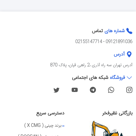
شماره های
تماس
02155147714
-
09121891036
آدرس
آدرس تهران سه راه آذرى ،2 راهی قپان، پلاک 870
فروشگاه
شبکه های اجتماعی
بازرگانی نظیرفخر
دسترسی سریع
برند چینی ( X CMG )