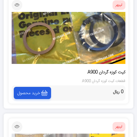
لیبهر
كيت كوزه گردان A900
قطعات كيت كوزه گردان A900
0 ریال
خرید محصول
لیبهر