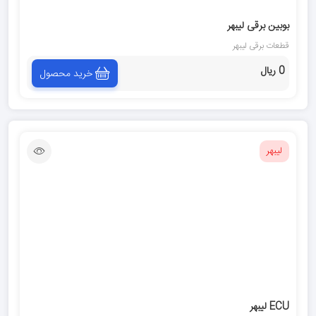
بوبين برقى ليبهر
قطعات برقى ليبهر
0 ریال
خرید محصول
لیبهر
ECU ليبهر