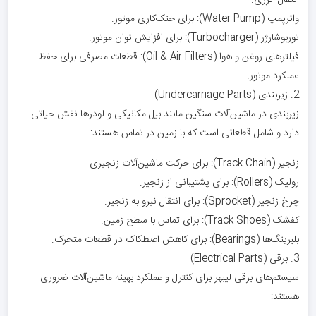
انتقال انرژی.
واترپمپ (Water Pump): برای خنک‌کاری موتور.
توربوشارژر (Turbocharger): برای افزایش توان موتور.
فیلترهای روغن و هوا (Oil & Air Filters): قطعات مصرفی برای حفظ
عملکرد موتور.
2. زیربندی (Undercarriage Parts)
زیربندی در ماشین‌آلات سنگین مانند بیل مکانیکی و لودرها نقش حیاتی
دارد و شامل قطعاتی است که با زمین در تماس هستند:
زنجیر (Track Chain): برای حرکت ماشین‌آلات زنجیری.
رولیک (Rollers): برای پشتیبانی از زنجیر.
چرخ زنجیر (Sprocket): برای انتقال نیرو به زنجیر.
کفشک (Track Shoes): برای تماس با سطح زمین.
بلبرینگ‌ها (Bearings): برای کاهش اصطکاک در قطعات متحرک.
3. برقی (Electrical Parts)
سیستم‌های برقی لیبهر برای کنترل و عملکرد بهینه ماشین‌آلات ضروری
هستند: