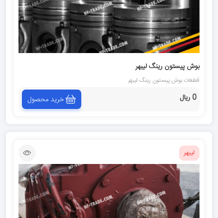
بوش پيستون رينگ ليبهر
قطعات بوش پيستون رينگ ليبهر
0 ریال
خرید محصول
لیبهر