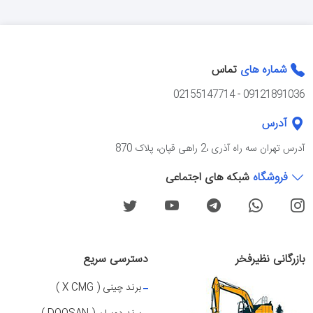
شماره های
تماس
02155147714
-
09121891036
آدرس
آدرس تهران سه راه آذرى ،2 راهی قپان، پلاک 870
فروشگاه
شبکه های اجتماعی
بازرگانی نظیرفخر
دسترسی سریع
برند چینی ( X CMG )