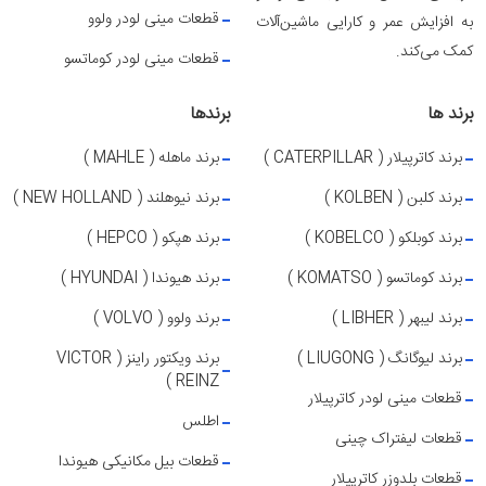
قطعات مینی لودر ولوو
به افزایش عمر و کارایی ماشین‌آلات
کمک می‌کند.
قطعات مینی لودر کوماتسو
برند ها
برندها
برند کاترپیلار ( CATERPILLAR )
برند ماهله ( MAHLE )
برند کلبن ( KOLBEN )
برند نیوهلند ( NEW HOLLAND )
برند کوبلکو ( KOBELCO )
برند هپکو ( HEPCO )
برند کوماتسو ( KOMATSO )
برند هیوندا ( HYUNDAI )
برند لیبهر ( LIBHER )
برند ولوو ( VOLVO )
برند لیوگانگ ( LIUGONG )
برند ویکتور راینز ( VICTOR
REINZ )
قطعات مینی لودر کاترپیلار
اطلس
قطعات لیفتراک چینی
قطعات بیل مکانیکی هیوندا
قطعات بلدوزر کاترپیلار