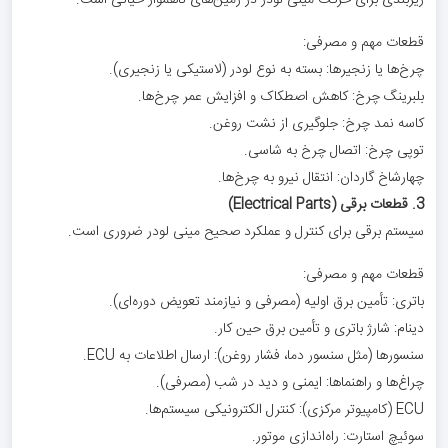
زیربندی برای حرکت مینی لودر در زمین‌های ناهموار حیاتی است.
قطعات مهم و مصرفی:
چرخ‌ها یا زنجیرها: بسته به نوع لودر (لاستیکی یا زنجیری).
بلبرینگ چرخ: کاهش اصطکاک و افزایش عمر چرخ‌ها.
کاسه نمد چرخ: جلوگیری از نشت روغن.
توپی چرخ: اتصال چرخ به شاسی.
چهارشاخ گاردان: انتقال نیرو به چرخ‌ها.
3. قطعات برقی (Electrical Parts)
سیستم برقی برای کنترل و عملکرد صحیح مینی لودر ضروری است.
قطعات مهم و مصرفی:
باتری: تأمین برق اولیه (مصرفی و نیازمند تعویض دوره‌ای).
دینام: شارژ باتری و تأمین برق حین کار.
سنسورها (مثل سنسور دما، فشار روغن): ارسال اطلاعات به ECU.
چراغ‌ها و راهنماها: ایمنی و دید در شب (مصرفی).
ECU (کامپیوتر مرکزی): کنترل الکترونیکی سیستم‌ها.
سوئیچ استارت: راه‌اندازی موتور.