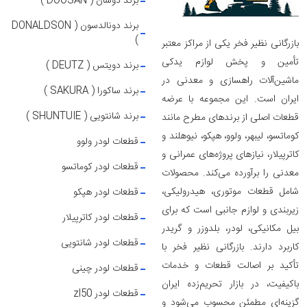
برند دوسان ( DOOSAN )
برند دونالدسون ( DONALDSON
)
بازرگانی نظیر فخر یکی از مراکز معتبر
تأمین و پخش لوازم یدکی
برند دویتس ( DEUTZ )
ماشین‌آلات راهسازی و معدنی در
برند ساکورا ( SAKURA )
ایران است. این مجموعه با عرضه
برند شانتویی ( SHUNTUIE )
قطعات اصلی از برندهای مطرح مانند
کوماتسو، لیبهر، ولوو، هپکو، نیوهلند و
قطعات لودر ولوو
کاترپیلار، نیازهای پروژه‌های عمرانی و
قطعات لودر کوماتسو
معدنی را برآورده می‌کند. محصولات
شامل قطعات موتوری، هیدرولیکی،
قطعات لودر هپکو
زیربندی و لوازم جانبی است که برای
قطعات لودر کاترپیلار
بیل مکانیکی، لودر، بلدوزر و گریدر
قطعات لودر شانتویی
کاربرد دارند. بازرگانی نظیر فخر با
تأکید بر اصالت قطعات و خدمات
قطعات لودر چینی
باکیفیت، در بازار تحریم‌زده ایران
قطعات لودر zl50
گزینه‌ای مطمئن محسوب می‌شود و